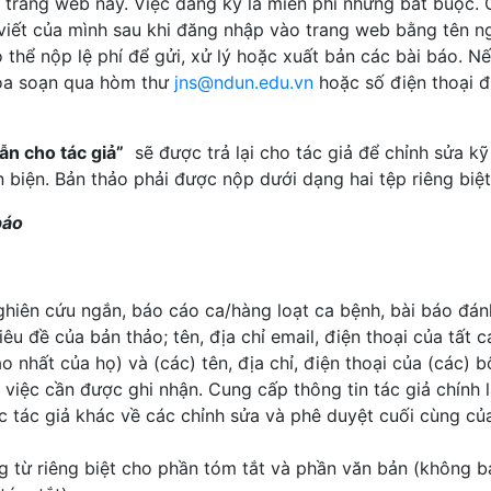
i trang web này. Việc đăng ký là miễn phí nhưng bắt buộc.
 viết của mình sau khi đăng nhập vào trang web bằng tên n
 thể nộp lệ phí để gửi, xử lý hoặc xuất bản các bài báo. N
 tòa soạn qua hòm thư
jns@ndun.edu.vn
hoặc số điện thoại 
n cho tác giả”
sẽ được trả lại cho tác giả để chỉnh sửa kỹ
ản biện. Bản thảo phải được nộp dưới dạng hai tệp riêng biệt
báo
ghiên cứu ngắn, báo cáo ca/hàng loạt ca bệnh, bài báo đán
tiêu đề của bản thảo; tên, địa chỉ email, điện thoại của tất 
o nhất của họ) và (các) tên, địa chỉ, điện thoại của (các) b
việc cần được ghi nhận. Cung cấp thông tin tác giả chính 
ác tác giả khác về các chỉnh sửa và phê duyệt cuối cùng củ
g từ riêng biệt cho phần tóm tắt và phần văn bản (không 