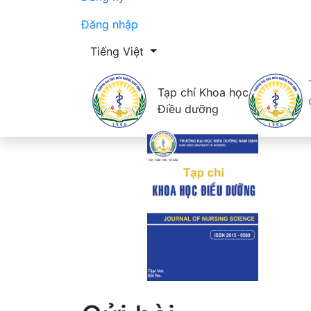
Đăng nhập
Thay đổi ngôn ngữ. Ngôn ngữ hiện tại là:
Tiếng Việt
Tạp chí Khoa học
Điều dưỡng