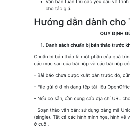
Văn bản tuân thủ các yêu cầu về trìn
cho tác giả.
Hướng dẫn dành cho 
QUY ĐỊNH GỬI BÀI BÁO 
Danh sách chuẩn bị bản thảo trước k
Chuẩn bị bản thảo là một phần của quá trình
các mục sau của bài nộp và các bài nộp có t
- Bài báo chưa được xuất bản trước đó, cũ
- File gửi ở định dạng tệp tài liệu OpenOffi
- Nếu có sẵn, cần cung cấp địa chỉ URL cho
- Soạn thảo văn bản: sử dụng bảng mã Un
(single). Tất cả các hình minh họa, hình vẽ
ở cuối.