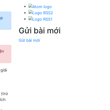
ập
Gửi bài mới
Gửi bài mới
iện
giải
 (trừ
ích