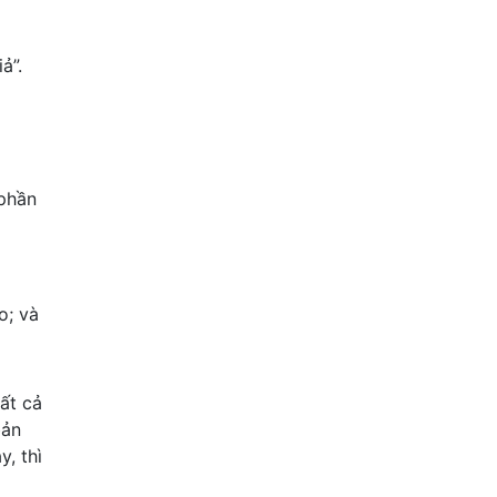
ả”.
 phần
o; và
ất cả
bản
, thì