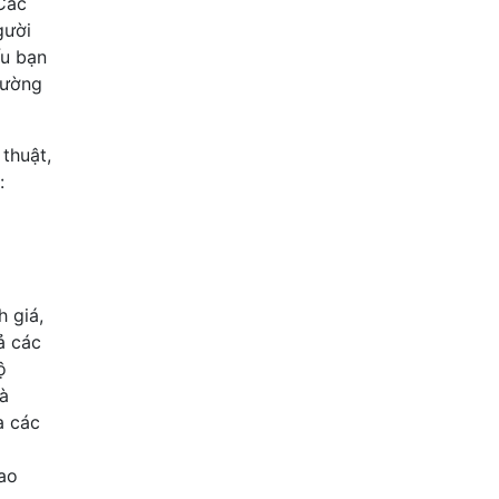
 Các
gười
ếu bạn
đường
 thuật,
:
h giá,
cả các
ộ
là
a các
bao