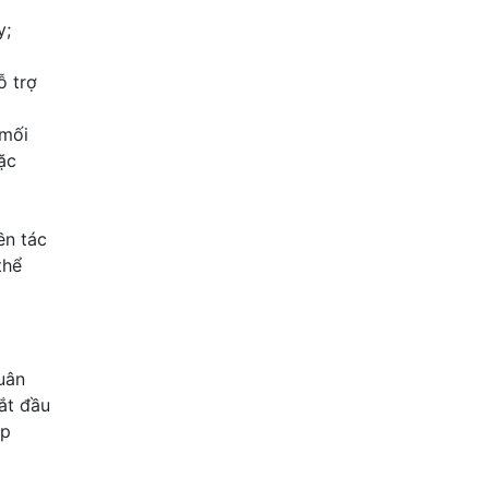
y;
ỗ trợ
 mối
ặc
ền tác
thể
uân
ắt đầu
ệp