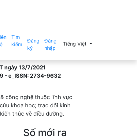
iên
Tìm
Đăng
Đăng
Thay đổi ngôn ngữ. Ngôn ngữ hiệ
Tiếng Việt
ệ
kiếm
ký
nhập
gày 13/7/2021
- e_ISSN: 2734-9632
 & công nghệ thuộc lĩnh vực
 cứu khoa học; trao đổi kinh
kiến thức về điều dưỡng.
Số mới ra