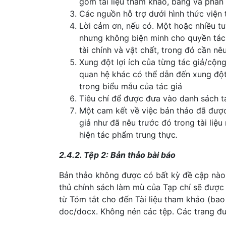
gồm tài liệu tham khảo, bảng và phần 
Các nguồn hỗ trợ dưới hình thức viện t
Lời cảm ơn, nếu có. Một hoặc nhiều 
nhưng không biện minh cho quyền tác g
tài chính và vật chất, trong đó cần nê
Xung đột lợi ích của từng tác giả/cộn
quan hệ khác có thể dẫn đến xung đột
trong biểu mẫu của tác giả
Tiêu chí để được đưa vào danh sách t
Một cam kết về việc bản thảo đã được
giả như đã nêu trước đó trong tài liệ
hiện tác phẩm trung thực
.
2.4.2. Tệp 2: Bản thảo bài báo
Bản thảo không được có bất kỳ đề cập nào v
thủ chính sách làm mù của Tạp chí sẽ được 
từ Tóm tắt cho đến Tài liệu tham khảo (ba
doc/docx. Không nén các tệp. Các trang đượ