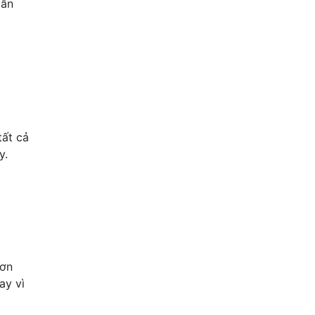
dẫn
tất cả
y.
đơn
ay vì