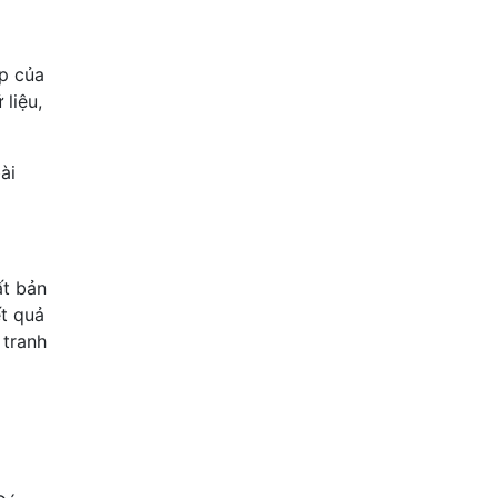
p của
liệu,
ài
ất bản
t quả
 tranh