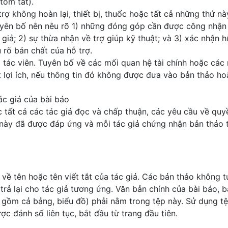
tóm tắt).
rợ không hoàn lại, thiết bị, thuốc hoặc tất cả những thứ nà
tuyên bố nên nêu rõ 1) những đóng góp cần được công nhận
iả; 2) sự thừa nhận về trợ giúp kỹ thuật; và 3) xác nhận h
u rõ bản chất của hỗ trợ.
g tác viên. Tuyên bố về các mối quan hệ tài chính hoặc các
 lợi ích, nếu thông tin đó không được đưa vào bản thảo ho
ác giả của bài báo
 tất cả các tác giả đọc và chấp thuận, các yêu cầu về quy
u này đã được đáp ứng và mỗi tác giả chứng nhận bản thảo 
ề tên hoặc tên viết tắt của tác giả. Các bản thảo không t
trả lại cho tác giả tương ứng. Văn bản chính của bài báo, b
o gồm cả bảng, biểu đồ) phải nằm trong tệp này. Sử dụng t
c đánh số liên tục, bắt đầu từ trang đầu tiên.