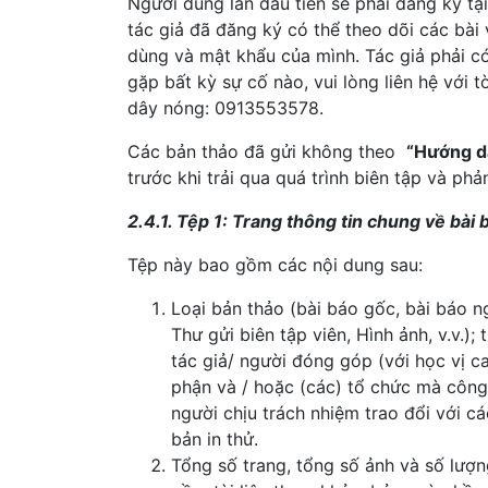
Người dùng lần đầu tiên sẽ phải đăng ký tạ
tác giả đã đăng ký có thể theo dõi các bài
dùng và mật khẩu của mình. Tác giả phải có
gặp bất kỳ sự cố nào, vui lòng liên hệ với
dây nóng: 0913553578.
Các bản thảo đã gửi không theo
“Hướng dẫ
trước khi trải qua quá trình biên tập và ph
2.4.1. Tệp 1: Trang thông tin chung về bài 
Tệp này bao gồm các nội dung sau:
Loại bản thảo (bài báo gốc, bài báo n
Thư gửi biên tập viên, Hình ảnh, v.v.); 
tác giả/ người đóng góp (với học vị ca
phận và / hoặc (các) tổ chức mà công 
người chịu trách nhiệm trao đổi với c
bản in thử.
Tổng số trang, tổng số ảnh và số lượn