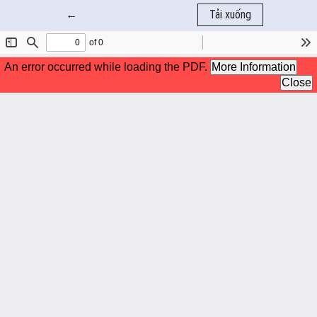
Quay trở lại chi tiết bài báo
←
Tải xuống