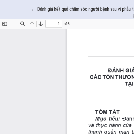
Quay trở lại chi tiết bài báo
←
Đánh giá kết quả chăm sóc người bệnh sau vi phẫu t