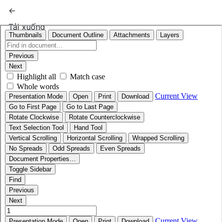
Quay trở lại chi tiết bài báo
←
Tải xuống