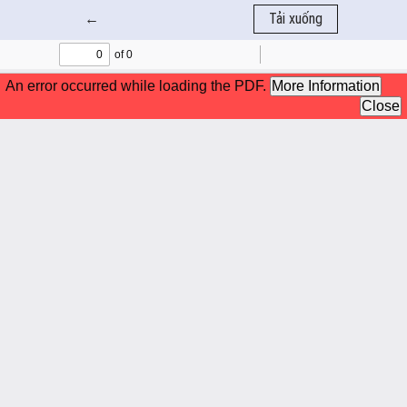
Quay trở lại chi tiết bài báo
←
Tải xuống