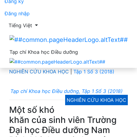
Đăng ký
Đăng nhập
Thay đổi ngôn ngữ. Ngôn ngữ hiện tại là:
Tiếng Việt
Tạp chí Khoa học Điều dưỡng
NGHIÊN CỨU KHOA HỌC
|
Tập 1 Số 3 (2018)
Tạp chí Khoa học Điều dưỡng, Tập 1 Số 3 (2018)
NGHIÊN CỨU KHOA HỌC
Một số khó
khăn của sinh viên Trường
Đại học Điều dưỡng Nam