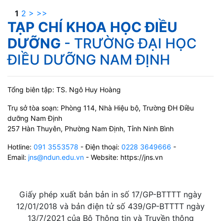
1
2
>
>>
TẠP CHÍ KHOA HỌC ĐIỀU
DƯỠNG
- TRƯỜNG ĐẠI HỌC
ĐIỀU DƯỠNG NAM ĐỊNH
Tổng biên tập: TS. Ngô Huy Hoàng
Trụ sở tòa soạn: Phòng 114, Nhà Hiệu bộ, Trường ĐH Điều
dưỡng Nam Định
257 Hàn Thuyên, Phường Nam Định, Tỉnh Ninh Bình
Hotline:
091 3553578
- Điện thoại:
0228 3649666
-
Email:
jns@ndun.edu.vn
- Website: https://jns.vn
Giấy phép xuất bản bản in số 17/GP-BTTTT ngày
12/01/2018 và bản điện tử số 439/GP-BTTTT ngày
13/7/2021 của Bộ Thông tin và Truyền thông