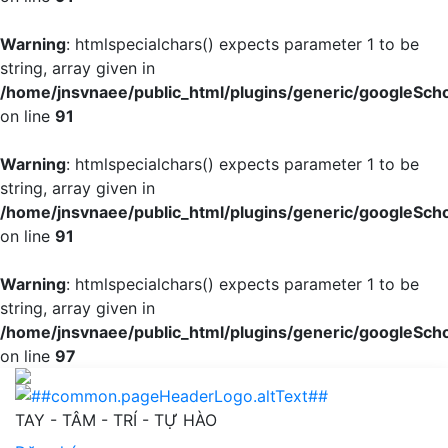
Warning
: htmlspecialchars() expects parameter 1 to be
string, array given in
/home/jnsvnaee/public_html/plugins/generic/googleScho
on line
91
Warning
: htmlspecialchars() expects parameter 1 to be
string, array given in
/home/jnsvnaee/public_html/plugins/generic/googleScho
on line
91
Warning
: htmlspecialchars() expects parameter 1 to be
string, array given in
/home/jnsvnaee/public_html/plugins/generic/googleScho
on line
97
Một số khó khăn của sinh viên Trường Đại học Điều dưỡn
TAY - TÂM - TRÍ - TỰ HÀO