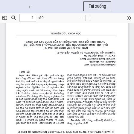
Quay trở lại chi tiết bài báo
←
Tải xuống