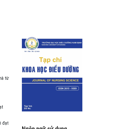
hà từ
ạt
ệ đạt
Ngôn ngữ sử dụng