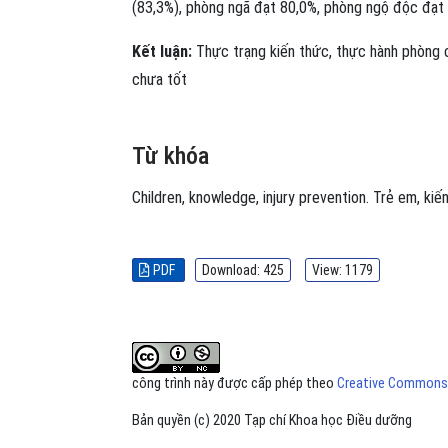
(83,3%), phòng ngã đạt 80,0%, phòng ngộ độc đạt
Kết luận:
Thực trạng kiến thức, thực hành phòng c
chưa tốt
Từ khóa
Children
,
knowledge
,
injury prevention.
Trẻ em
,
kiế
PDF
Download: 425
View: 1179
công trình này được cấp phép theo
Creative Commons A
Bản quyền (c) 2020 Tạp chí Khoa học Điều dưỡng