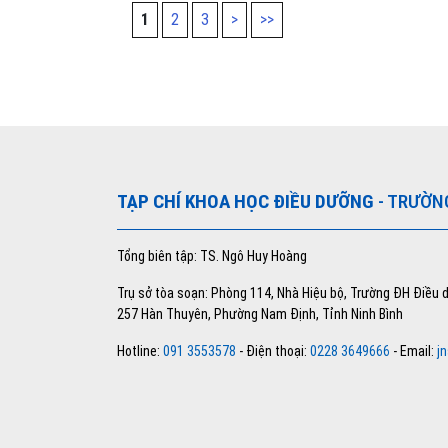
1
2
3
>
>>
TẠP CHÍ KHOA HỌC ĐIỀU DƯỠNG
- TRƯỜN
Tổng biên tập: TS. Ngô Huy Hoàng
Trụ sở tòa soạn: Phòng 114, Nhà Hiệu bộ, Trường ĐH Điều
257 Hàn Thuyên, Phường Nam Định, Tỉnh Ninh Bình
Hotline:
091 3553578
- Điện thoại:
0228 3649666
- Email:
j