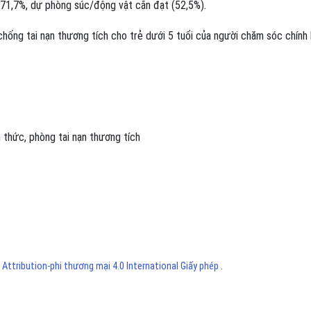
 71,7%, dự phòng súc/động vật cắn đạt (52,5%).
hống tai nạn thương tích cho trẻ dưới 5 tuổi của người chăm sóc chính 
n thức
,
phòng tai nạn thương tích
ttribution-phi thương mại 4.0 International Giấy phép
.