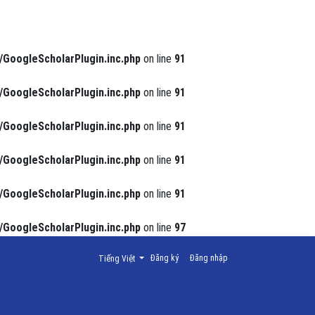
/GoogleScholarPlugin.inc.php
on line
91
/GoogleScholarPlugin.inc.php
on line
91
/GoogleScholarPlugin.inc.php
on line
91
/GoogleScholarPlugin.inc.php
on line
91
/GoogleScholarPlugin.inc.php
on line
91
/GoogleScholarPlugin.inc.php
on line
97
Thay đổi ngôn ngữ. Ngôn ngữ hiện tại là:
Đăng ký
Đăng nhập
Tiếng Việt
- thành phố Nam Định năm 2019