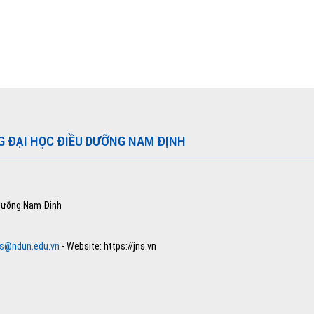
G ĐẠI HỌC ĐIỀU DƯỠNG NAM ĐỊNH
 dưỡng Nam Định
ns@ndun.edu.vn
- Website: https://jns.vn