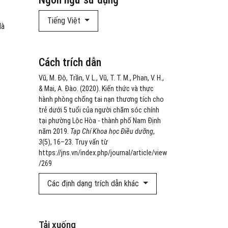
Tiếng Việt
là
Cách trích dẫn
Vũ, M. Độ, Trần, V. L., Vũ, T. T. M., Phan, V. H.,
& Mai, A. Đào. (2020). Kiến thức và thực
hành phòng chống tai nạn thương tích cho
trẻ dưới 5 tuổi của người chăm sóc chính
tại phường Lộc Hòa - thành phố Nam Định
năm 2019.
Tạp Chí Khoa học Điều dưỡng
,
3
(5), 16–23. Truy vấn từ
https://jns.vn/index.php/journal/article/view
/269
Các định dạng trích dẫn khác
Tải xuống