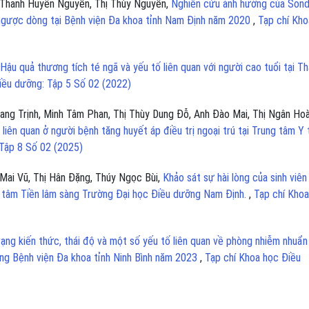
ị Thanh Huyền Nguyễn, Thị Thùy Nguyễn,
Nghiên cứu ảnh hưởng của Son
i ngược dòng tại Bệnh viện Đa khoa tỉnh Nam Định năm 2020
,
Tạp chí Kho
Hậu quả thương tích té ngã và yếu tố liên quan với người cao tuổi tại T
iều dưỡng: Tập 5 Số 02 (2022)
ng Trịnh, Minh Tâm Phan, Thị Thùy Dung Đỗ, Anh Đào Mai, Thị Ngân Ho
 liên quan ở người bệnh tăng huyết áp điều trị ngoại trú tại Trung tâm Y 
 Tập 8 Số 02 (2025)
 Mai Vũ, Thị Hân Đặng, Thúy Ngọc Bùi,
Khảo sát sự hài lòng của sinh viên
 tâm Tiền lâm sàng Trường Đại học Điều dưỡng Nam Định.
,
Tạp chí Kho
ạng kiến thức, thái độ và một số yếu tố liên quan về phòng nhiễm nhuẩn
sàng Bệnh viện Đa khoa tỉnh Ninh Bình năm 2023
,
Tạp chí Khoa học Điều