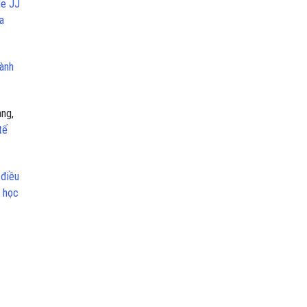
de JJ
a
hành
àng,
tế
 điều
a học