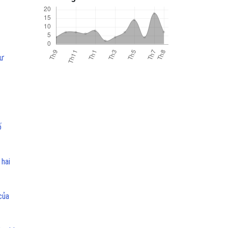
hư
ố
 hai
của