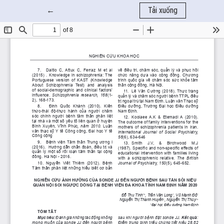
Quay trở lại chi tiết bài báo
←
Tải xuống