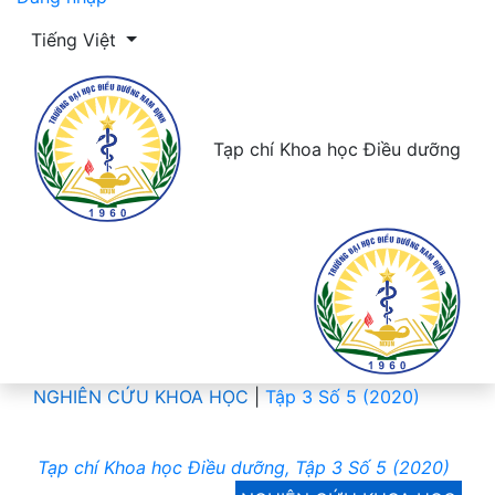
Thay đổi ngôn ngữ. Ngôn ngữ hiện tại là:
Tiếng Việt
Tạp chí Khoa học Điều dưỡng
NGHIÊN CỨU KHOA HỌC
|
Tập 3 Số 5 (2020)
Tạp chí Khoa học Điều dưỡng, Tập 3 Số 5 (2020)