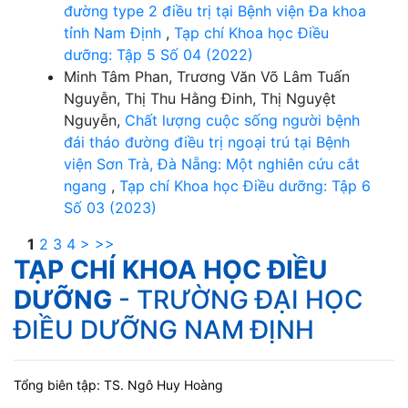
đường type 2 điều trị tại Bệnh viện Đa khoa
tỉnh Nam Định
,
Tạp chí Khoa học Điều
dưỡng: Tập 5 Số 04 (2022)
Minh Tâm Phan, Trương Văn Võ Lâm Tuấn
Nguyễn, Thị Thu Hằng Đinh, Thị Nguyệt
Nguyễn,
Chất lượng cuộc sống người bệnh
đái tháo đường điều trị ngoại trú tại Bệnh
viện Sơn Trà, Đà Nẵng: Một nghiên cứu cắt
ngang
,
Tạp chí Khoa học Điều dưỡng: Tập 6
Số 03 (2023)
1
2
3
4
>
>>
TẠP CHÍ KHOA HỌC ĐIỀU
DƯỠNG
- TRƯỜNG ĐẠI HỌC
ĐIỀU DƯỠNG NAM ĐỊNH
Tổng biên tập: TS. Ngô Huy Hoàng