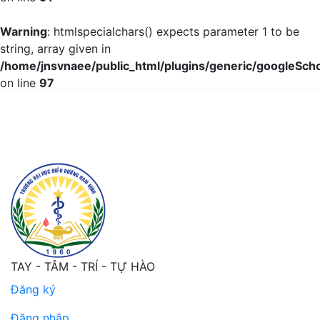
Warning
: htmlspecialchars() expects parameter 1 to be
string, array given in
/home/jnsvnaee/public_html/plugins/generic/googleScho
on line
97
Thực trạng và một số yếu tố liên quan tới kiến thức đá
TAY - TÂM - TRÍ - TỰ HÀO
Đăng ký
Đăng nhập