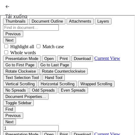
Quay trở lại chi tiết bài báo
←
Tải xuống