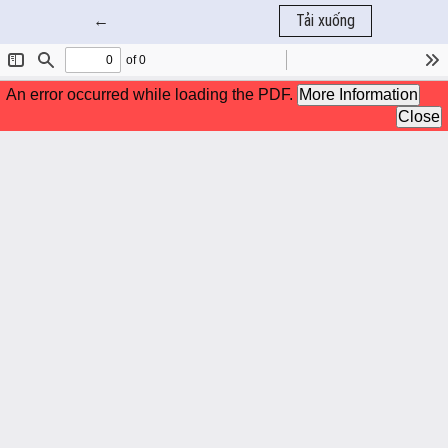
Quay trở lại chi tiết bài báo
←
Tải xuống