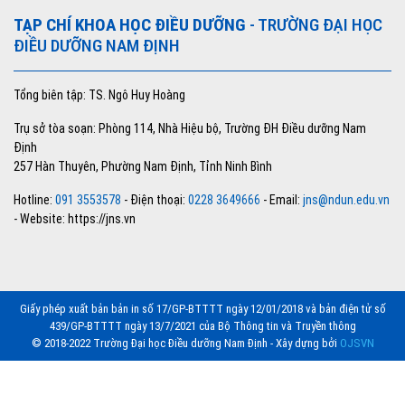
TẠP CHÍ KHOA HỌC ĐIỀU DƯỠNG
- TRƯỜNG ĐẠI HỌC
ĐIỀU DƯỠNG NAM ĐỊNH
Tổng biên tập: TS. Ngô Huy Hoàng
Trụ sở tòa soạn: Phòng 114, Nhà Hiệu bộ, Trường ĐH Điều dưỡng Nam
Định
257 Hàn Thuyên, Phường Nam Định, Tỉnh Ninh Bình
Hotline:
091 3553578
- Điện thoại:
0228 3649666
- Email:
jns@ndun.edu.vn
- Website: https://jns.vn
Giấy phép xuất bản bản in số 17/GP-BTTTT ngày 12/01/2018 và bản điện tử số
439/GP-BTTTT ngày 13/7/2021 của Bộ Thông tin và Truyền thông
© 2018-2022 Trường Đại học Điều dưỡng Nam Định - Xây dựng bởi
OJSVN