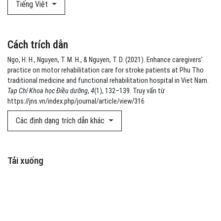
Tiếng Việt
Cách trích dẫn
Ngo, H. H., Nguyen, T. M. H., & Nguyen, T. D. (2021). Enhance caregivers’
practice on motor rehabilitation care for stroke patients at Phu Tho
traditional medicine and functional rehabilitation hospital in Viet Nam.
Tạp Chí Khoa học Điều dưỡng
,
4
(1), 132–139. Truy vấn từ
https://jns.vn/index.php/journal/article/view/316
Các định dạng trích dẫn khác
Tải xuống