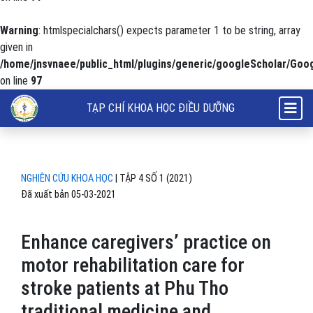
Warning
: htmlspecialchars() expects parameter 1 to be string, array
given in
/home/jnsvnaee/public_html/plugins/generic/googleScholar/Goog
on line
97
Enhance caregivers’ practice on motor rehabilitation care for stroke p
TẠP CHÍ KHOA HỌC ĐIỀU DƯỠNG
NGHIÊN CỨU KHOA HỌC
|
TẬP 4 SỐ 1 (2021)
Đã xuất bản 05-03-2021
Enhance caregivers’ practice on
motor rehabilitation care for
stroke patients at Phu Tho
traditional medicine and