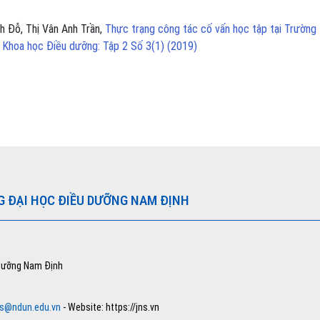
h Đỗ, Thị Vân Anh Trần,
Thực trạng công tác cố vấn học tập tại Trường 
 Khoa học Điều dưỡng: Tập 2 Số 3(1) (2019)
G ĐẠI HỌC ĐIỀU DƯỠNG NAM ĐỊNH
 dưỡng Nam Định
ns@ndun.edu.vn
- Website: https://jns.vn