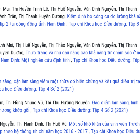
 Mai, Thị Huyền Trinh Lê, Thị Huế Nguyễn, Văn Dinh Nguyễn, Thị Thanh
Anh Trần, Thị Thanh Huyền Dương,
Kiểm định bộ công cụ đo lường khả n
típ 2 tại cộng đồng tỉnh Nam Định
,
Tạp chí Khoa học Điều dưỡng: Tập 8
Anh Mai, Thị Huế Nguyễn, Thị Thảo Nguyễn, Văn Dinh Nguyễn, Thị Thanh
 Huyền Dương,
Thực trạng và nhu cầu nâng cao khả năng tự chăm sóc ở n
h Nam Định: Một nghiên cứu định tính
,
Tạp chí Khoa học Điều dưỡng: Tập
 sàng, cận lâm sàng viêm ruột thừa có biến chứng và kết quả điều trị tạ
oa học Điều dưỡng: Tập 4 Số 2 (2021)
hạm, Thị Hồng Nhung Vũ, Thị Thu Hường Nguyễn,
Đặc điểm lâm sàng, hình
thương khớp gối
,
Tạp chí Khoa học Điều dưỡng: Tập 4 Số 2 (2021)
 Nguyễn, Thị Hạnh Đinh, Thị Huệ Vũ,
Một số khó khăn của sinh viên Trườn
p theo hệ thống tín chỉ năm học 2016 - 2017
,
Tạp chí Khoa học Điều d