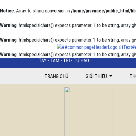
Notice
: Array to string conversion in
/home/jnsvnaee/public_html/lib
Warning
: htmlspecialchars() expects parameter 1 to be string, array gi
Warning
: htmlspecialchars() expects parameter 1 to be string, array gi
Warning
: htmlspecialchars() expects parameter 1 to be string, array gi
TAY - TÂM - TRÍ - TỰ HÀO
Đánh giá công tác giáo dục chính trị tư tưởng cho 
TRANG CHỦ
GIỚI THIỆU
TH