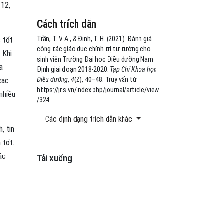
 12,
Cách trích dẫn
Trần, T. V. A., & Đinh, T. H. (2021). Đánh giá
c tốt
công tác giáo dục chính trị tư tưởng cho
 Khi
sinh viên Trường Đại học Điều dưỡng Nam
a
Định giai đoạn 2018-2020.
Tạp Chí Khoa học
Điều dưỡng
,
4
(2), 40–48. Truy vấn từ
các
https://jns.vn/index.php/journal/article/view
nhiều
/324
Các định dạng trích dẫn khác
, tin
 tốt.
ác
Tải xuống