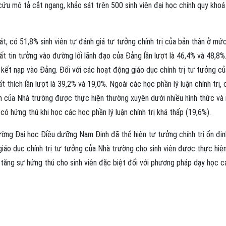
ứu mô tả cắt ngang, khảo sát trên 500 sinh viên đại học chính quy khoá
t, có 51,8% sinh viên tự đánh giá tư tưởng chính trị của bản thân ở mứ
 rất tin tưởng vào đường lối lãnh đạo của Đảng lần lượt là 46,4% và 48,8%.
kết nạp vào Đảng. Đối với các hoạt động giáo dục chính trị tư tưởng củ
t thích lần lượt là 39,2% và 19,0%. Ngoài các học phần lý luận chính trị, 
ên của Nhà trường được thực hiện thường xuyên dưới nhiều hình thức và 
ời có hứng thú khi học các học phần lý luận chính trị khá thấp (19,6%).
ờng Đại học Điều dưỡng Nam Định đã thể hiện tư tưởng chính trị ổn định
iáo dục chính trị tư tưởng của Nhà trường cho sinh viên được thực hiện
 tăng sự hứng thú cho sinh viên đặc biệt đối với phương pháp dạy học c