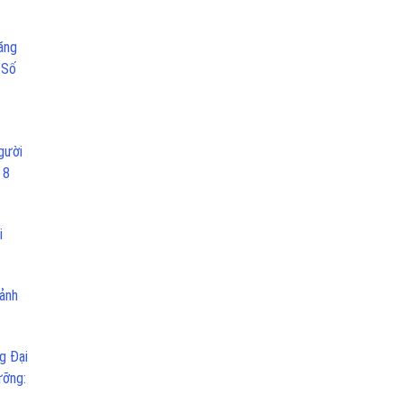
ăng
 Số
gười
 8
i
 ảnh
g Đại
ưỡng: