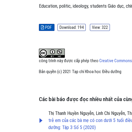
Education
,
politic
,
ideology
,
students
Giáo dục
,
chí
PDF
Download: 194
View: 322
công trình này được cấp phép theo
Creative Commons A
Bản quyền (c) 2021 Tạp chí Khoa học Điều dưỡng
Các bài báo được đọc nhiều nhất của cùng
Thị Thanh Huyền Nguyễn, Linh Chi Nguyễn, Thị
trẻ em của các bà mẹ có con dưới 5 tuổi điều
dưỡng: Tập 3 Số 5 (2020)