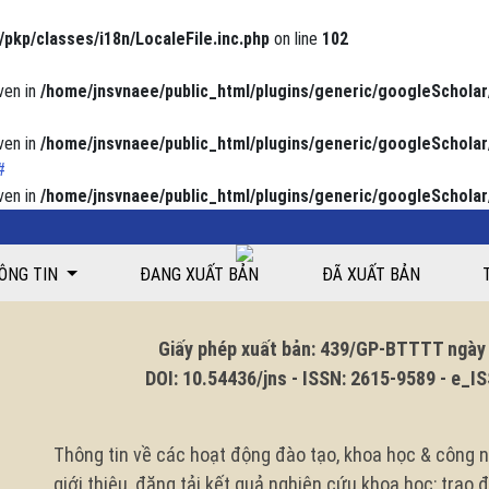
/pkp/classes/i18n/LocaleFile.inc.php
on line
102
ven in
/home/jnsvnaee/public_html/plugins/generic/googleScholar
ven in
/home/jnsvnaee/public_html/plugins/generic/googleScholar
ven in
/home/jnsvnaee/public_html/plugins/generic/googleScholar
sinh viên Trường Đại học Điều dưỡng Nam Định giai đoạn 2018-2020
ÔNG TIN
ĐANG XUẤT BẢN
ĐÃ XUẤT BẢN
Giấy phép xuất bản: 439/GP-BTTTT ngày 1
DOI: 10.54436/jns - ISSN: 2615-9589 - e_ISS
Thông tin về các hoạt động đào tạo, khoa học & công n
giới thiệu, đăng tải kết quả nghiên cứu khoa học; trao