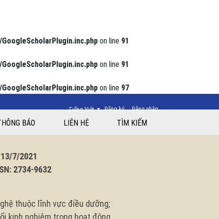
/GoogleScholarPlugin.inc.php
on line
91
/GoogleScholarPlugin.inc.php
on line
91
/GoogleScholarPlugin.inc.php
on line
97
Thay đổi ngôn ngữ. Ngôn ngữ hiện tại là:
Đăng ký
Đăng nhập
Tiếng Việt
THÔNG BÁO
LIÊN HỆ
TÌM KIẾM
3/7/2021
N: 2734-9632
ghệ thuộc lĩnh vực điều dưỡng;
 đổi kinh nghiệm trong hoạt động