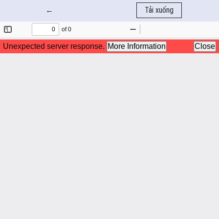
Quay trở lại chi tiết bài báo
←
Tải xuống