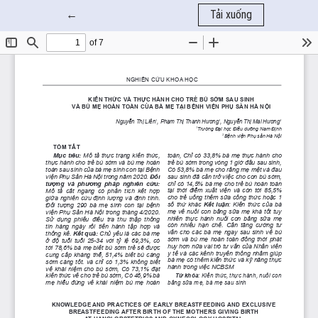
Quay trở lại chi tiết bài báo
←
Tải xuống