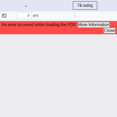
Quay trở lại chi tiết bài báo
←
Tải xuống