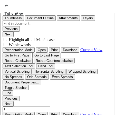
Quay trở lại chi tiết bài báo
←
Tải xuống