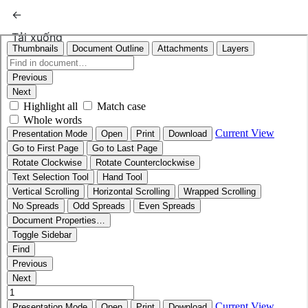
Quay trở lại chi tiết bài báo
←
Tải xuống