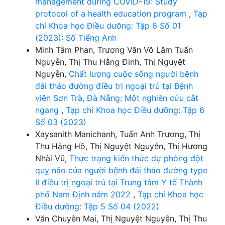
management during COVID-19: Study
protocol of a health education program
,
Tạp
chí Khoa học Điều dưỡng: Tập 6 Số 01
(2023): Số Tiếng Anh
Minh Tâm Phan, Trương Văn Võ Lâm Tuấn
Nguyễn, Thị Thu Hằng Đinh, Thị Nguyệt
Nguyễn,
Chất lượng cuộc sống người bệnh
đái tháo đường điều trị ngoại trú tại Bệnh
viện Sơn Trà, Đà Nẵng: Một nghiên cứu cắt
ngang
,
Tạp chí Khoa học Điều dưỡng: Tập 6
Số 03 (2023)
Xaysanith Manichanh, Tuấn Anh Trương, Thị
Thu Hằng Hồ, Thị Nguyệt Nguyễn, Thị Hương
Nhài Vũ,
Thực trạng kiến thức dự phòng đột
quỵ não của người bệnh đái tháo đường type
II điều trị ngoại trú tại Trung tâm Y tế Thành
phố Nam Định năm 2022
,
Tạp chí Khoa học
Điều dưỡng: Tập 5 Số 04 (2022)
Văn Chuyên Mai, Thị Nguyệt Nguyễn, Thị Thu