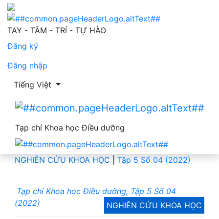
Kiến thức, thái độ và thực hành tiêm tĩnh mạch an toàn
TAY - TÂM - TRÍ - TỰ HÀO
Đăng ký
Đăng nhập
Thay đổi ngôn ngữ. Ngôn ngữ hiện tại là:
Tiếng Việt
Tạp chí Khoa học Điều dưỡng
NGHIÊN CỨU KHOA HỌC
|
Tập 5 Số 04 (2022)
Tạp chí Khoa học Điều dưỡng, Tập 5 Số 04
(2022)
NGHIÊN CỨU KHOA HỌC