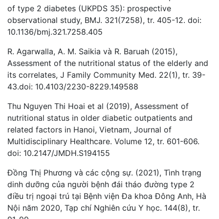
of type 2 diabetes (UKPDS 35): prospective
observational study, BMJ. 321(7258), tr. 405-12. doi:
10.1136/bmj.321.7258.405
R. Agarwalla, A. M. Saikia và R. Baruah (2015),
Assessment of the nutritional status of the elderly and
its correlates, J Family Community Med. 22(1), tr. 39-
43.doi: 10.4103/2230-8229.149588
Thu Nguyen Thi Hoai et al (2019), Assessment of
nutritional status in older diabetic outpatients and
related factors in Hanoi, Vietnam, Journal of
Multidisciplinary Healthcare. Volume 12, tr. 601-606.
doi: 10.2147/JMDH.S194155
Đồng Thị Phương và các cộng sự. (2021), Tình trạng
dinh dưỡng của người bệnh đái tháo đường type 2
điều trị ngoại trú tại Bệnh viện Đa khoa Đông Anh, Hà
Nội năm 2020, Tạp chí Nghiên cứu Y học. 144(8), tr.