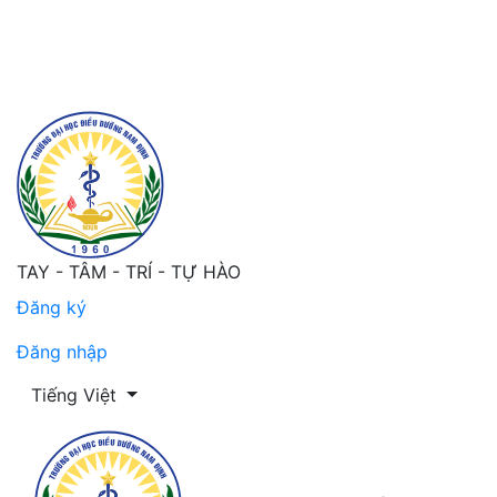
Một số yếu tố liên quan đến tình trạng dinh dưỡng của n
TAY - TÂM - TRÍ - TỰ HÀO
Đăng ký
Đăng nhập
Thay đổi ngôn ngữ. Ngôn ngữ hiện tại là:
Tiếng Việt