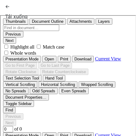
Quay trở lại chi tiết bài báo
←
Tải xuống