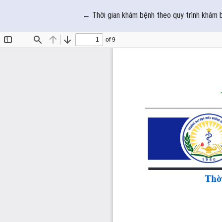
Quay trở lại chi tiết bài báo
←
Thời gian khám bệnh theo quy trình khám 