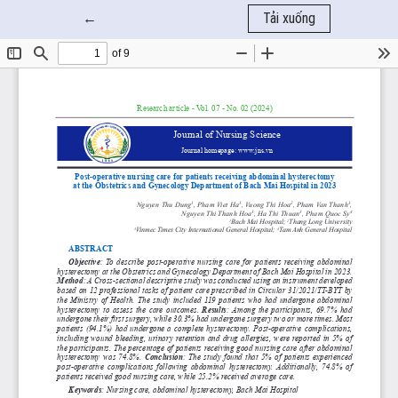
Quay trở lại chi tiết bài báo
←
Tải xuống