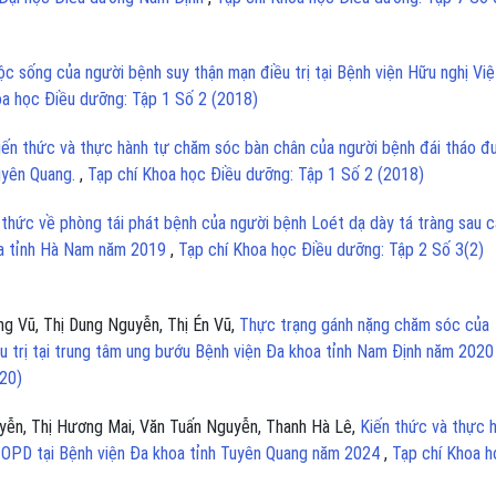
c sống của người bệnh suy thận mạn điều trị tại Bệnh viện Hữu nghị Việ
oa học Điều dưỡng: Tập 1 Số 2 (2018)
iến thức và thực hành tự chăm sóc bàn chân của người bệnh đái tháo 
Tuyên Quang.
,
Tạp chí Khoa học Điều dưỡng: Tập 1 Số 2 (2018)
 thức về phòng tái phát bệnh của người bệnh Loét dạ dày tá tràng sau 
hoa tỉnh Hà Nam năm 2019
,
Tạp chí Khoa học Điều dưỡng: Tập 2 Số 3(2)
ng Vũ, Thị Dung Nguyễn, Thị Én Vũ,
Thực trạng gánh nặng chăm sóc của
u trị tại trung tâm ung bướu Bệnh viện Đa khoa tỉnh Nam Định năm 202
020)
yễn, Thị Hương Mai, Văn Tuấn Nguyễn, Thanh Hà Lê,
Kiến thức và thực 
h COPD tại Bệnh viện Đa khoa tỉnh Tuyên Quang năm 2024
,
Tạp chí Khoa h