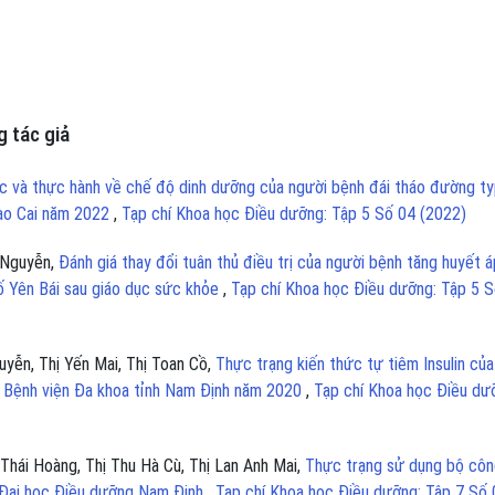
 tác giả
c và thực hành về chế độ dinh dưỡng của người bệnh đái tháo đường t
 Lào Cai năm 2022
,
Tạp chí Khoa học Điều dưỡng: Tập 5 Số 04 (2022)
 Nguyễn,
Đánh giá thay đổi tuân thủ điều trị của người bệnh tăng huyết á
phố Yên Bái sau giáo dục sức khỏe
,
Tạp chí Khoa học Điều dưỡng: Tập 5 
uyễn, Thị Yến Mai, Thị Toan Cồ,
Thực trạng kiến thức tự tiêm Insulin của
ại Bệnh viện Đa khoa tỉnh Nam Định năm 2020
,
Tạp chí Khoa học Điều dư
Thái Hoàng, Thị Thu Hà Cù, Thị Lan Anh Mai,
Thực trạng sử dụng bộ côn
g Đại học Điều dưỡng Nam Định
,
Tạp chí Khoa học Điều dưỡng: Tập 7 Số 