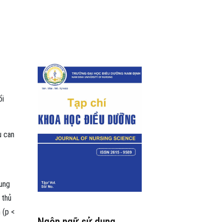
ổi
u can
rung
 thủ
 (p <
Ngôn ngữ sử dụng