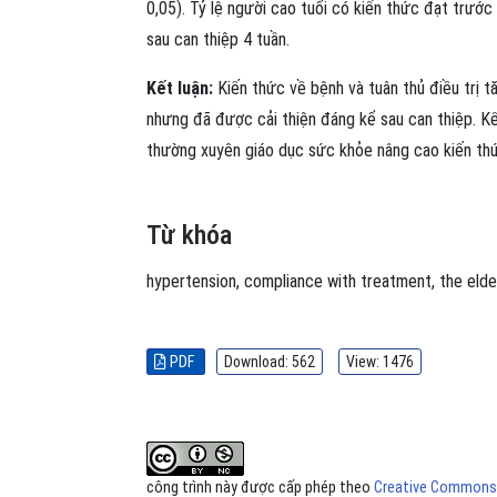
0,05). Tỷ lệ người cao tuổi có kiến thức đạt trước
sau can thiệp 4 tuần.
Kết luận:
Kiến thức về bệnh và tuân thủ điều trị t
nhưng đã được cải thiện đáng kể sau can thiệp. Kế
thường xuyên giáo dục sức khỏe nâng cao kiến thức
Từ khóa
hypertension
,
compliance with treatment
,
the elde
PDF
Download: 562
View: 1476
công trình này được cấp phép theo
Creative Commons A