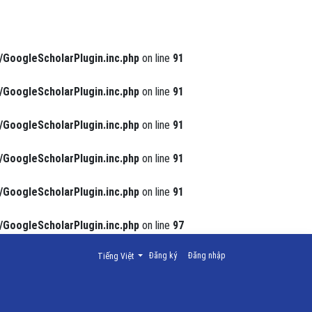
/GoogleScholarPlugin.inc.php
on line
91
/GoogleScholarPlugin.inc.php
on line
91
/GoogleScholarPlugin.inc.php
on line
91
/GoogleScholarPlugin.inc.php
on line
91
/GoogleScholarPlugin.inc.php
on line
91
/GoogleScholarPlugin.inc.php
on line
97
Thay đổi ngôn ngữ. Ngôn ngữ hiện tại là:
Đăng ký
Đăng nhập
Tiếng Việt