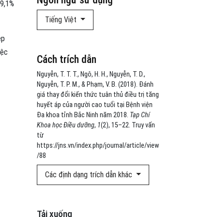
99,1%
Tiếng Việt
ệp
iệc
Cách trích dẫn
Nguyễn, T. T. T., Ngô, H. H., Nguyễn, T. D.,
Nguyễn, T. P. M., & Phạm, V. B. (2018). Đánh
giá thay đổi kiến thức tuân thủ điều trị tăng
huyết áp của người cao tuổi tại Bệnh viện
Đa khoa tỉnh Bắc Ninh năm 2018.
Tạp Chí
Khoa học Điều dưỡng
,
1
(2), 15–22. Truy vấn
từ
https://jns.vn/index.php/journal/article/view
/88
Các định dạng trích dẫn khác
Tải xuống