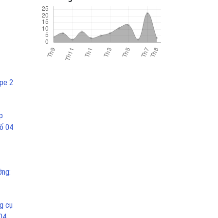
ype 2
p
Số 04
ỡng:
g cụ
04