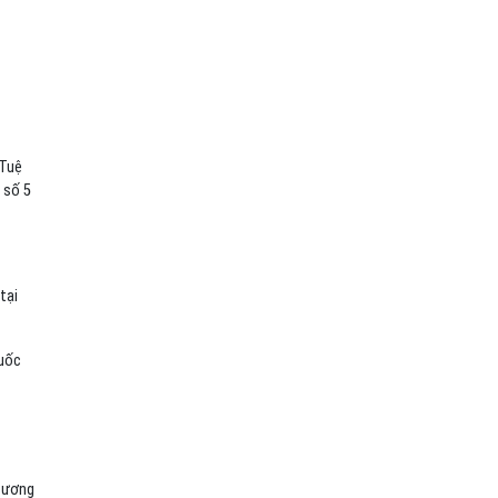
 Tuệ
 số 5
tại
Quốc
g ương