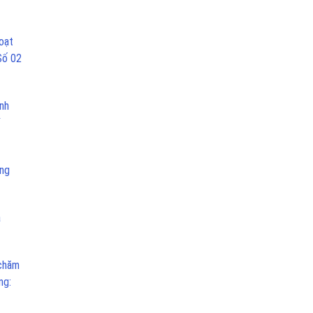
oạt
Số 02
inh
ung
a
 chăm
ng: