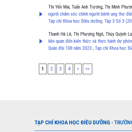
Thị Yến Mai, Tuấn Anh Trương, Thị Minh Phượ
người chăm sóc chính người bệnh ung thư điề
Tạp chí Khoa học Điều dưỡng: Tập 3 Số 3 (2
Thanh Hà Lê, Thị Phượng Ngô, Thúy Quỳnh L
liên quan đến kiến thức và thực hành dự phò
Quân đội 108 năm 2023
,
Tạp chí Khoa học Đ
1
2
3
4
>
>>
TẠP CHÍ KHOA HỌC ĐIỀU DƯỠNG
- TRƯỜN