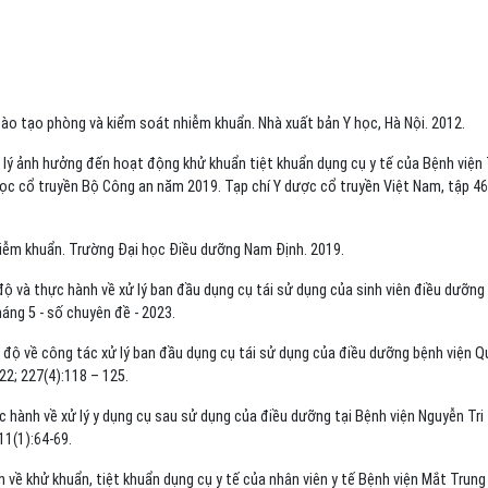
ào tạo phòng và kiểm soát nhiễm khuẩn. Nhà xuất bản Y học, Hà Nội. 2012.
lý ảnh hưởng đến hoạt động khử khuẩn tiệt khuẩn dụng cụ y tế của Bệnh viện
 học cổ truyền Bộ Công an năm 2019. Tạp chí Y dược cổ truyền Việt Nam, tập 46
iễm khuẩn. Trường Đại học Điều dưỡng Nam Định. 2019.
ộ và thực hành về xử lý ban đầu dụng cụ tái sử dụng của sinh viên điều dưỡng 
háng 5 - số chuyên đề - 2023.
 độ về công tác xử lý ban đầu dụng cụ tái sử dụng của điều dưỡng bệnh viện 
2; 227(4):118 – 125.
 hành về xử lý y dụng cụ sau sử dụng của điều dưỡng tại Bệnh viện Nguyễn Tri
11(1):64-69.
h về khử khuẩn, tiệt khuẩn dụng cụ y tế của nhân viên y tế Bệnh viện Mắt Trun