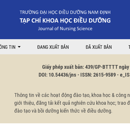
 tại Bệnh viện Đa khoa tỉnh Thái Bình năm 2024
ÔNG TIN
ĐANG XUẤT BẢN
ĐÃ XUẤT BẢN
Giấy phép xuất bản: 439/GP-BTTTT ngày 1
DOI: 10.54436/jns - ISSN: 2615-9589 - e_ISS
Thông tin về các hoạt động đào tạo, khoa học & công n
giới thiệu, đăng tải kết quả nghiên cứu khoa học; trao
đào tạo và bồi dưỡng kiến thức về điều dưỡng.