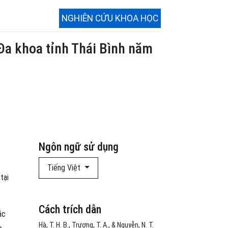
NGHIÊN CỨU KHOA HỌC
Đa khoa tỉnh Thái Bình năm
Ngôn ngữ sử dụng
Tiếng Việt
tại
Cách trích dẫn
ác
Hà, T. H. B., Trương, T. A., & Nguyễn, N. T.