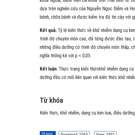
khoa Ngoại, Bệnh viện Đa khoa tỉnh Thái Bình từ th
dựa trên nghiên cứu của Nguyễn Ngọc Diễm và Hư
bệnh, chữa bệnh và được kiểm tra độ tin cậy với g
Kết quả:
Tỷ lệ kiến thức về khử nhiễm dụng cụ kim 
trình độ chuyên môn cao, đã từng được đào tạo, tập
những điều dưỡng có trình độ chuyên môn thấp, ch
nghĩa thống kê với p < 0,05.
Kết luận
: Thực trạng kiến thứckhử nhiễm dụng cụ 
dưỡng đều có mối liên quan với kiến thức khử nhiễ
Từ khóa
Kiến thức
,
khử nhiễm
,
dụng cụ kim loại
,
điều dưỡng
PDF
Download: 1063
View: 2352