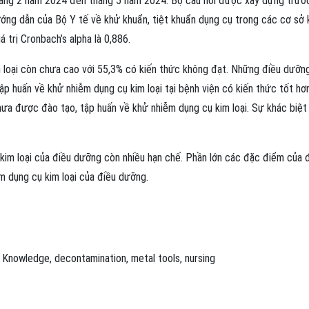
áng 2 năm 2024 đến tháng 5 năm 2024. Bộ câu hỏi được xây dựng trướ
ớng dẫn của Bộ Y tế về khử khuẩn, tiệt khuẩn dụng cụ trong các cơ sở
iá trị Cronbach’s alpha là 0,886.
loại còn chưa cao với 55,3% có kiến thức không đạt. Những điều dưỡng
 huấn về khử nhiễm dụng cụ kim loại tại bệnh viện có kiến thức tốt hơ
ưa được đào tạo, tập huấn về khử nhiễm dụng cụ kim loại. Sự khác biệt
kim loại của điều dưỡng còn nhiều hạn chế. Phần lớn các đặc điểm của 
m dụng cụ kim loại của điều dưỡng.
Knowledge
,
decontamination
,
metal tools
,
nursing