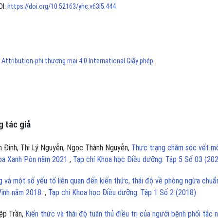
OI:
https://doi.org/10.52163/yhc.v63i5.444
ttribution-phi thương mại 4.0 International Giấy phép
.
 tác giả
n Đinh, Thị Lý Nguyễn, Ngọc Thành Nguyễn,
Thực trạng chăm sóc vết m
hoa Xanh Pôn năm 2021
,
Tạp chí Khoa học Điều dưỡng: Tập 5 Số 03 (20
 và một số yếu tố liên quan đến kiến thức, thái độ về phòng ngừa chuẩ
Vinh năm 2018.
,
Tạp chí Khoa học Điều dưỡng: Tập 1 Số 2 (2018)
ệp Trần,
Kiến thức và thái độ tuân thủ điều trị của người bệnh phổi tắc 