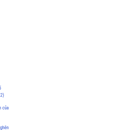
ổ
22)
n của
nghẽn