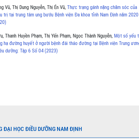
ng Vũ, Thị Dung Nguyễn, Thị Én Vũ,
Thực trạng gánh nặng chăm sóc của
u trị tại trung tâm ung bướu Bệnh viện Đa khoa tỉnh Nam Định năm 202
020)
ưu, Thanh Huyền Phạm, Thị Yến Phạm, Ngọc Thành Nguyễn,
Một số yếu 
ng hạ đường huyết ở người bệnh đái tháo đường tại Bệnh viện Trung ươn
iều dưỡng: Tập 6 Số 04 (2023)
G ĐẠI HỌC ĐIỀU DƯỠNG NAM ĐỊNH