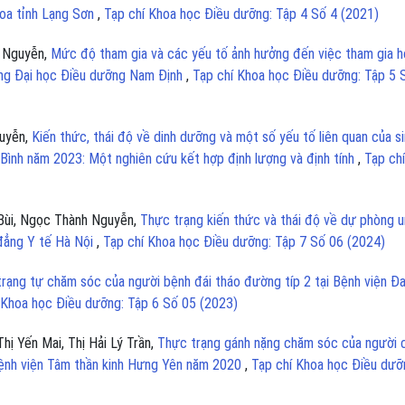
khoa tỉnh Lạng Sơn
,
Tạp chí Khoa học Điều dưỡng: Tập 4 Số 4 (2021)
h Nguyễn,
Mức độ tham gia và các yếu tố ảnh hưởng đến việc tham gia h
ờng Đại học Điều dưỡng Nam Định
,
Tạp chí Khoa học Điều dưỡng: Tập 5 
guyễn,
Kiến thức, thái độ về dinh dưỡng và một số yếu tố liên quan của s
Bình năm 2023: Một nghiên cứu kết hợp định lượng và định tính
,
Tạp chí
Bùi, Ngọc Thành Nguyễn,
Thực trạng kiến thức và thái độ về dự phòng 
 đẳng Y tế Hà Nội
,
Tạp chí Khoa học Điều dưỡng: Tập 7 Số 06 (2024)
rạng tự chăm sóc của người bệnh đái tháo đường típ 2 tại Bệnh viện Đ
 Khoa học Điều dưỡng: Tập 6 Số 05 (2023)
hị Yến Mai, Thị Hải Lý Trần,
Thực trạng gánh nặng chăm sóc của người
 Bệnh viện Tâm thần kinh Hưng Yên năm 2020
,
Tạp chí Khoa học Điều dưỡ