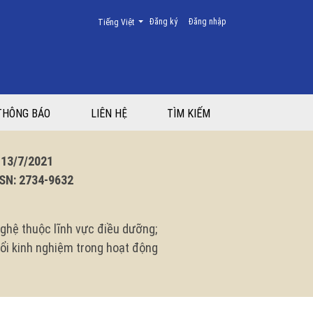
Thay đổi ngôn ngữ. Ngôn ngữ hiện tại là:
Đăng ký
Đăng nhập
Tiếng Việt
THÔNG BÁO
LIÊN HỆ
TÌM KIẾM
3/7/2021
N: 2734-9632
ghệ thuộc lĩnh vực điều dưỡng;
 đổi kinh nghiệm trong hoạt động