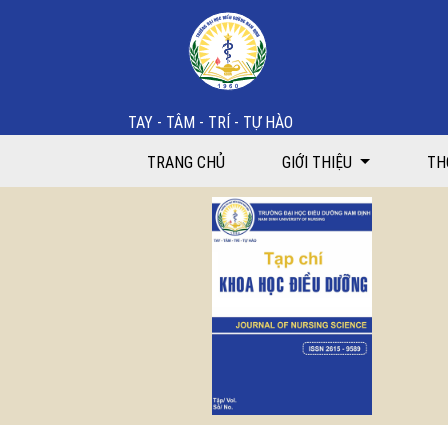
Kiến thức khử nhiễm dụng cụ kim loại của điều dưỡng
TAY - TÂM - TRÍ - TỰ HÀO
TRANG CHỦ
GIỚI THIỆU
TH