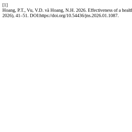
[1]
Hoang, P.T., Vu, V.D. và Hoang, N.H. 2026. Effectiveness of a health
2026), 41–51. DOI:https://doi.org/10.54436/jns.2026.01.1087.