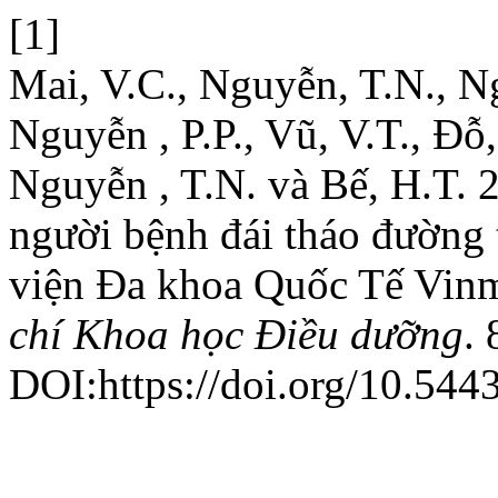
[1]
Mai, V.C., Nguyễn, T.N., Ng
Nguyễn , P.P., Vũ, V.T., Đỗ
Nguyễn , T.N. và Bế, H.T. 
người bệnh đái tháo đường tí
viện Đa khoa Quốc Tế Vin
chí Khoa học Điều dưỡng
.
DOI:https://doi.org/10.544