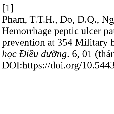
[1]
Pham, T.T.H., Do, D.Q., Ng
Hemorrhage peptic ulcer pa
prevention at 354 Military 
học Điều dưỡng
. 6, 01 (th
DOI:https://doi.org/10.544