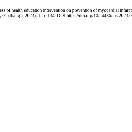
ss of health education intervention on prevention of myocardial infarc
6, 01 (tháng 2 2023), 125–134. DOI:https://doi.org/10.54436/jns.2023.