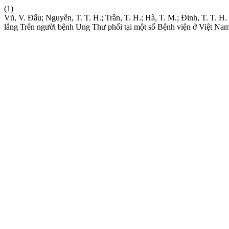
(1)
Vũ, V. Đẩu; Nguyễn, T. T. H.; Trần, T. H.; Hà, T. M.; Đinh, T. T. H
lắng Trên người bệnh Ung Thư phổi tại một số Bệnh viện ở Việt Na