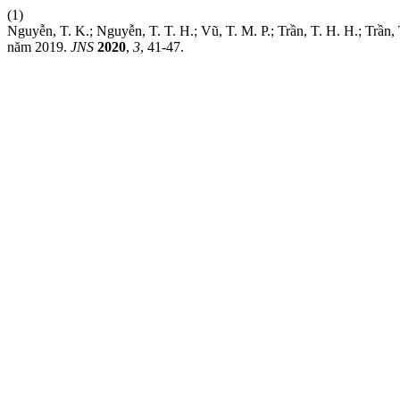
(1)
Nguyễn, T. K.; Nguyễn, T. T. H.; Vũ, T. M. P.; Trần, T. H. H.; Trầ
năm 2019.
JNS
2020
,
3
, 41-47.