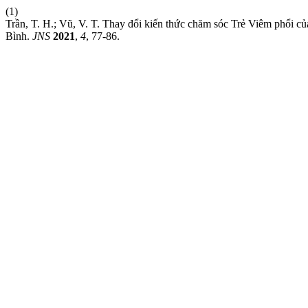
(1)
Trần, T. H.; Vũ, V. T. Thay đổi kiến thức chăm sóc Trẻ Viêm phổi c
Bình.
JNS
2021
,
4
, 77-86.