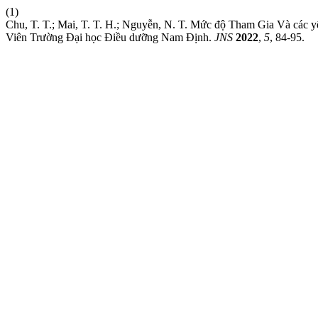
(1)
Chu, T. T.; Mai, T. T. H.; Nguyễn, N. T. Mức độ Tham Gia Và các 
Viên Trường Đại học Điều dưỡng Nam Định.
JNS
2022
,
5
, 84-95.