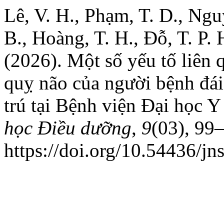
Lê, V. H., Phạm, T. D., Ngu
B., Hoàng, T. H., Đỗ, T. P. 
(2026). Một số yếu tố liên
quỵ não của người bệnh đái 
trú tại Bệnh viện Đại học
học Điều dưỡng
,
9
(03), 99
https://doi.org/10.54436/j