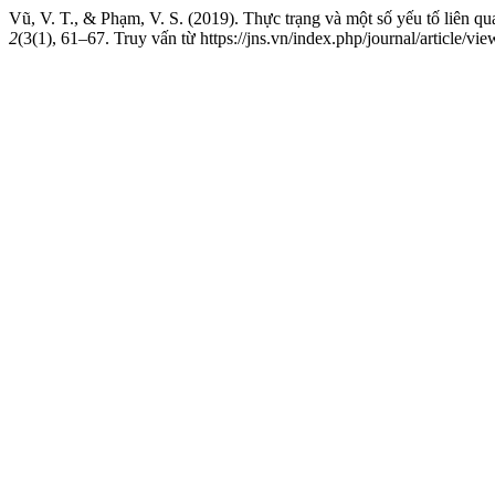
Vũ, V. T., & Phạm, V. S. (2019). Thực trạng và một số yếu tố liê
2
(3(1), 61–67. Truy vấn từ https://jns.vn/index.php/journal/article/vi