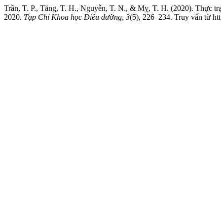
Trần, T. P., Tăng, T. H., Nguyễn, T. N., & Mỵ, T. H. (2020). Thực 
2020.
Tạp Chí Khoa học Điều dưỡng
,
3
(5), 226–234. Truy vấn từ htt