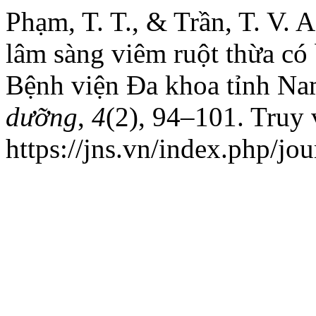
Phạm, T. T., & Trần, T. V. 
lâm sàng viêm ruột thừa có b
Bệnh viện Đa khoa tỉnh N
dưỡng
,
4
(2), 94–101. Truy 
https://jns.vn/index.php/jou