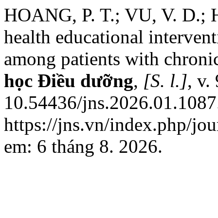
HOANG, P. T.; VU, V. D.; 
health educational interven
among patients with chronic
học Điều dưỡng
,
[S. l.]
, v.
10.54436/jns.2026.01.1087
https://jns.vn/index.php/jo
em: 6 tháng 8. 2026.