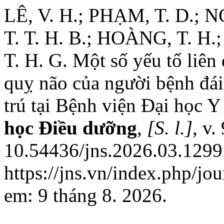
LÊ, V. H.; PHẠM, T. D.; 
T. T. H. B.; HOÀNG, T. H.;
T. H. G. Một số yếu tố liên
quỵ não của người bệnh đái 
trú tại Bệnh viện Đại học
học Điều dưỡng
,
[S. l.]
, v.
10.54436/jns.2026.03.1299
https://jns.vn/index.php/jo
em: 9 tháng 8. 2026.