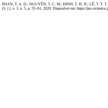
PHAN, T. A. D.; NGUYỄN, T. C. M.; ĐINH, T. H. N.; LÊ, T. T. T. T
[S. l.]
, v. 3, n. 5, p. 55–61, 2020. Disponível em: https://jns.vn/index