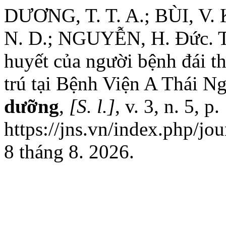
DƯƠNG, T. T. A.; BÙI, V. 
N. D.; NGUYỄN, H. Đức. Th
huyết của người bệnh đái th
trú tại Bệnh Viện A Thái N
dưỡng
,
[S. l.]
, v. 3, n. 5, 
https://jns.vn/index.php/jo
8 tháng 8. 2026.