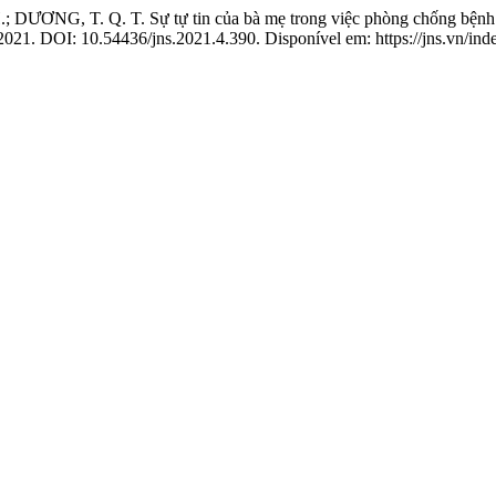
ƠNG, T. Q. T. Sự tự tin của bà mẹ trong việc phòng chống bệnh tiê
, 2021. DOI: 10.54436/jns.2021.4.390. Disponível em: https://jns.vn/ind