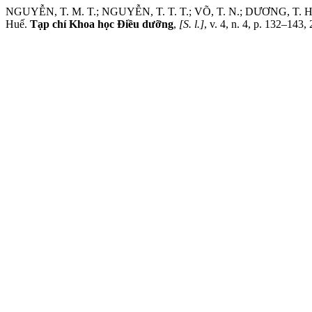
NGUYỄN, T. M. T.; NGUYỄN, T. T. T.; VÕ, T. N.; DƯƠNG, T. H.; DƯ
Huế.
Tạp chí Khoa học Điều dưỡng
,
[S. l.]
, v. 4, n. 4, p. 132–143