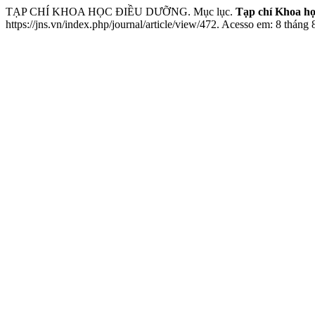
TẠP CHÍ KHOA HỌC ĐIỀU DƯỠNG. Mục lục.
Tạp chí Khoa h
https://jns.vn/index.php/journal/article/view/472. Acesso em: 8 tháng 