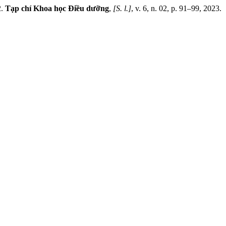
2.
Tạp chí Khoa học Điều dưỡng
,
[S. l.]
, v. 6, n. 02, p. 91–99, 2023.