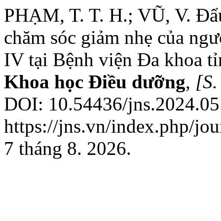
PHẠM, T. T. H.; VŨ, V. Đ
chăm sóc giảm nhẹ của ngườ
IV tại Bệnh viện Đa khoa t
Khoa học Điều dưỡng
,
[S. 
DOI: 10.54436/jns.2024.05
https://jns.vn/index.php/jo
7 tháng 8. 2026.