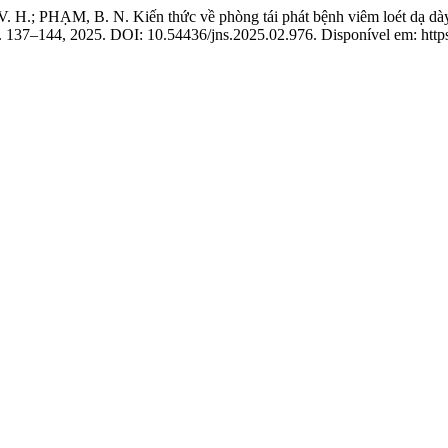
PHẠM, B. N. Kiến thức về phòng tái phát bệnh viêm loét dạ dày tá
 p. 137–144, 2025. DOI: 10.54436/jns.2025.02.976. Disponível em: https