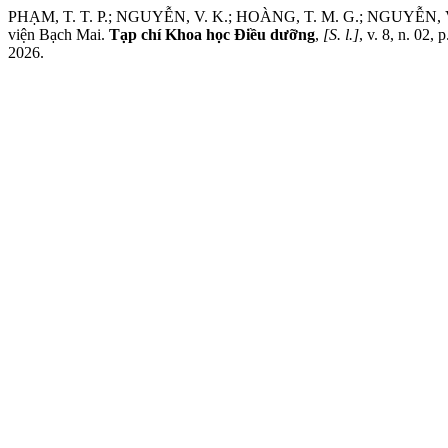
PHẠM, T. T. P.; NGUYỄN, V. K.; HOÀNG, T. M. G.; NGUYỄN, V. H.; 
viện Bạch Mai.
Tạp chí Khoa học Điều dưỡng
,
[S. l.]
, v. 8, n. 02,
2026.