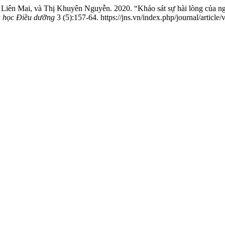
iên Mai, và Thị Khuyên Nguyễn. 2020. “Khảo sát sự hài lòng của ngư
 học Điều dưỡng
3 (5):157-64. https://jns.vn/index.php/journal/article