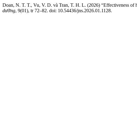
Doan, N. T. T., Vu, V. D. và Tran, T. H. L. (2026) “Effectiveness of 
dưỡng
, 9(01), tr 72–82. doi: 10.54436/jns.2026.01.1128.