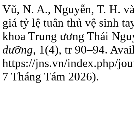
Vũ, N. A., Nguyễn, T. H. v
giá tỷ lệ tuân thủ vệ sinh t
khoa Trung ương Thái Ngu
dưỡng
, 1(4), tr 90–94. Avai
https://jns.vn/index.php/jou
7 Tháng Tám 2026).